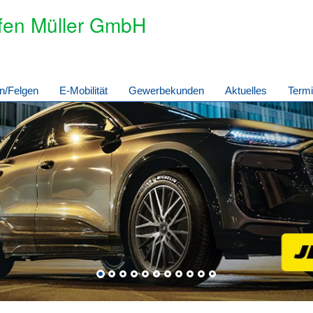
fen Müller GmbH
n/Felgen
E-Mobilität
Gewerbekunden
Aktuelles
Term